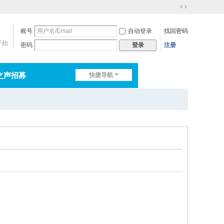
切
换
账号
自动登录
找回密码
到
宽
开始
密码
注册
登录
版
之声招募
快捷导航
排行榜
淘帖
日志