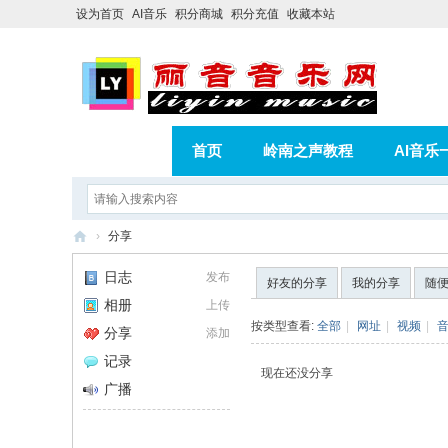
设为首页
AI音乐
积分商城
积分充值
收藏本站
首页
岭南之声教程
AI音乐
AI歌曲转版权歌曲实操教程
积分
›
分享
相册
分享
记录
丽
日志
发布
好友的分享
我的分享
随
音
相册
上传
音
按类型查看:
全部
|
网址
|
视频
|
分享
添加
乐
记录
现在还没分享
网
广播