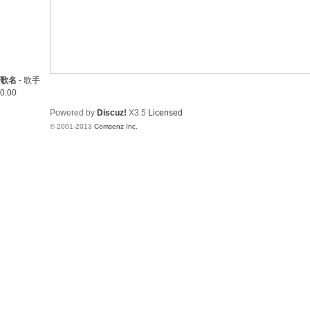
歌名
-
歌手
0:00
Powered by
Discuz!
X3.5
Licensed
© 2001-2013
Comsenz Inc.