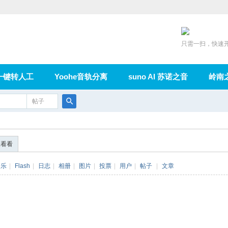
只需一扫，快速
一键转人工
Yoohe音轨分离
suno AI 苏诺之音
岭南
充值
帖子
在线论坛
群组
导读
家园
广播
搜
索
便看看
音乐
|
Flash
|
日志
|
相册
|
图片
|
投票
|
用户
|
帖子
|
文章