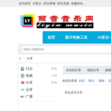
设为首页
AI音乐
积分商城
积分充值
收藏本站
首页
图片转换工具
AI音乐
AI歌曲转版权歌曲实操教程
积分
›
分享
相册
分享
记录
丽
日志
发布
好友的分享
我的分享
随
音
相册
上传
音
按类型查看:
全部
|
网址
|
视频
|
分享
添加
乐
记录
现在还没分享
网
广播