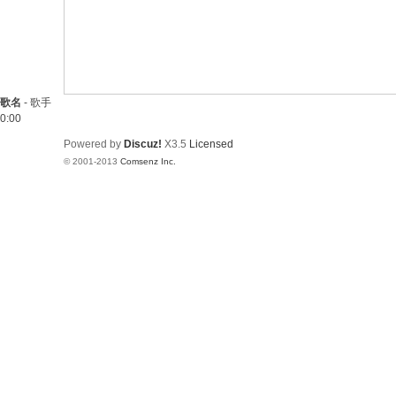
歌名
-
歌手
0:00
Powered by
Discuz!
X3.5
Licensed
© 2001-2013
Comsenz Inc.