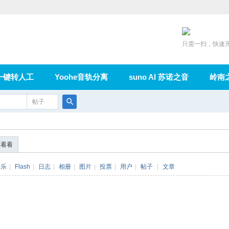
只需一扫，快速
一键转人工
Yoohe音轨分离
suno AI 苏诺之音
岭南
充值
帖子
在线论坛
群组
导读
家园
广播
搜
索
便看看
音乐
|
Flash
|
日志
|
相册
|
图片
|
投票
|
用户
|
帖子
|
文章