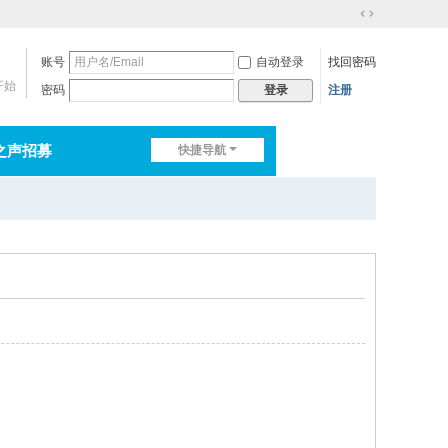
切
换
账号
自动登录
找回密码
到
宽
开始
密码
注册
登录
版
之声招募
快捷导航
排行榜
淘帖
日志