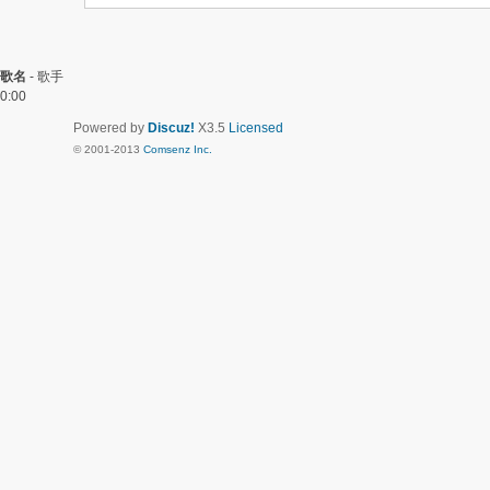
歌名
-
歌手
0:00
Powered by
Discuz!
X3.5
Licensed
© 2001-2013
Comsenz Inc.