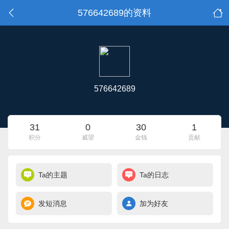
576642689的资料
576642689
31
0
30
1
积分
威望
金钱
贡献
Ta的主题
Ta的日志
发短消息
加为好友