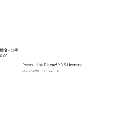
歌名
-
歌手
0:00
Powered by
Discuz!
X3.5
Licensed
© 2001-2013
Comsenz Inc.