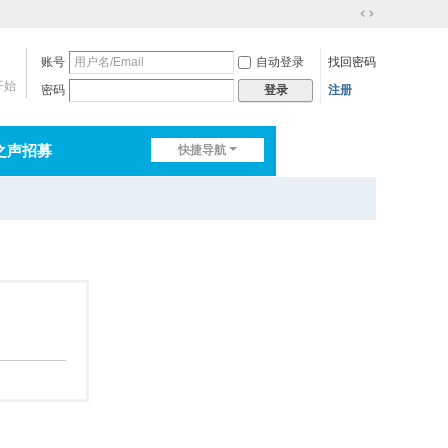
切
换
账号
自动登录
找回密码
到
宽
开始
密码
注册
登录
版
之声招募
快捷导航
排行榜
淘帖
日志