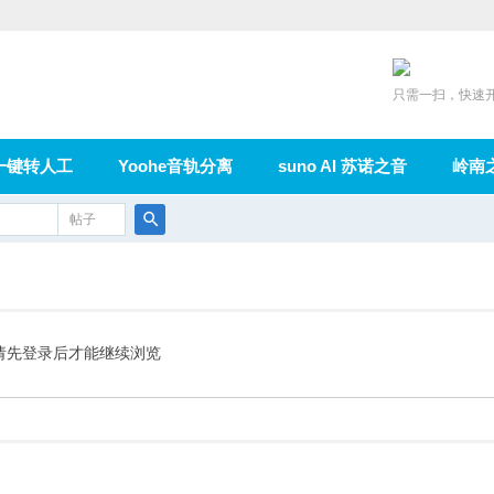
只需一扫，快速
一键转人工
Yoohe音轨分离
suno AI 苏诺之音
岭南
充值
帖子
在线论坛
群组
导读
家园
广播
搜
索
请先登录后才能继续浏览