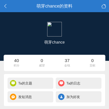
萌芽chance的资料
萌芽chance
40
0
37
0
积分
威望
金钱
贡献
Ta的主题
Ta的日志
发短消息
加为好友