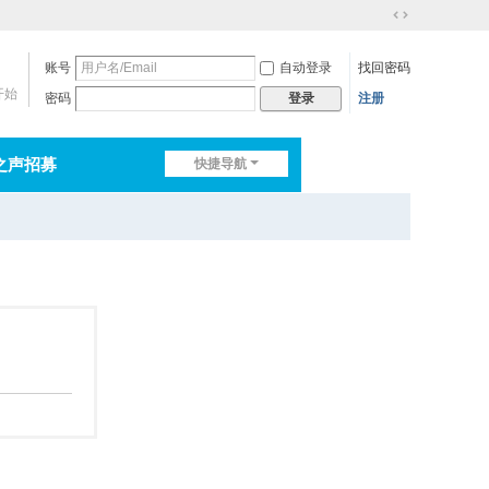
切
换
账号
自动登录
找回密码
到
宽
开始
密码
注册
登录
版
之声招募
快捷导航
排行榜
淘帖
日志