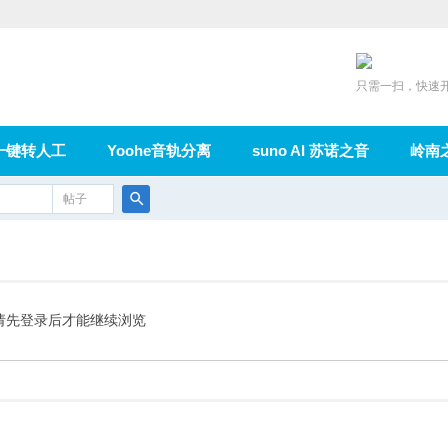
只需一扫，快速
一键转人工
Yoohe音轨分离
suno AI 苏诺之音
岭南
充值
帖子
在线论坛
群组
导读
家园
广播
搜
索
请先登录后才能继续浏览