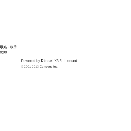
歌名
-
歌手
0:00
Powered by
Discuz!
X3.5
Licensed
© 2001-2013
Comsenz Inc.