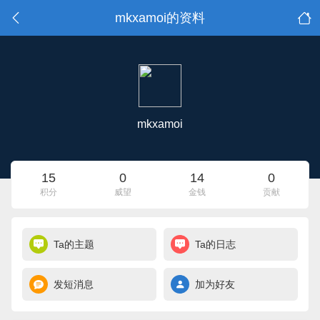
mkxamoi的资料
mkxamoi
15
0
14
0
积分
威望
金钱
贡献
Ta的主题
Ta的日志
发短消息
加为好友