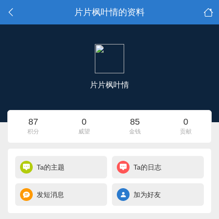
片片枫叶情的资料
片片枫叶情
87
0
85
0
积分
威望
金钱
贡献
Ta的主题
Ta的日志
发短消息
加为好友