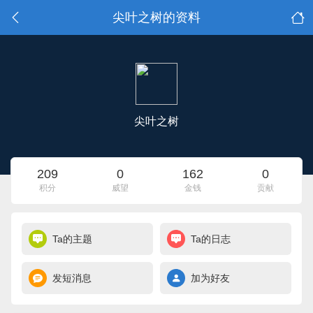
尖叶之树的资料
尖叶之树
209
0
162
0
积分
威望
金钱
贡献
Ta的主题
Ta的日志
发短消息
加为好友