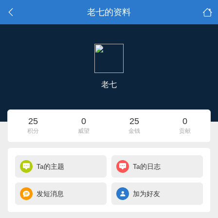
老七的资料
老七
25
0
25
0
积分
威望
金钱
贡献
Ta的主题
Ta的日志
发短消息
加为好友