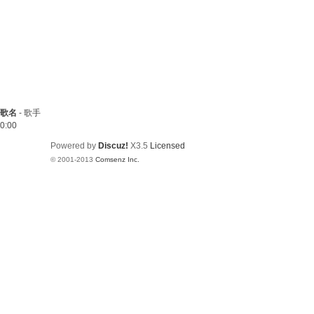
歌名
-
歌手
0:00
Powered by
Discuz!
X3.5
Licensed
© 2001-2013
Comsenz Inc.