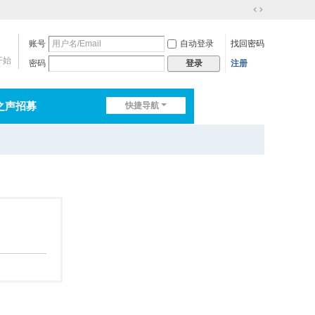
切
换
账号
自动登录
找回密码
到
宽
开始
密码
注册
登录
版
之声招募
快捷导航
排行榜
淘帖
日志