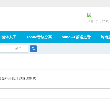
只需一扫，快速
一键转人工
Yoohe音轨分离
suno AI 苏诺之音
岭南
充值
帖子
在线论坛
群组
导读
家园
广播
搜
索
请先登录后才能继续浏览