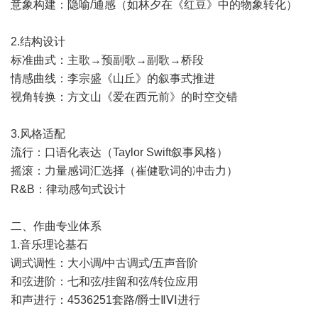
意象构建：隐喻/通感（如林夕在《红豆》中的物象转化）
2.结构设计
标准曲式：主歌→预副歌→副歌→桥段
情感曲线：李宗盛《山丘》的叙事式推进
视角转换：方文山《爱在西元前》的时空交错
3.风格适配
流行：口语化表达（Taylor Swift叙事风格）
摇滚：力量感词汇选择（崔健歌词的冲击力）
R&B：律动感句式设计
二、作曲专业体系
1.音乐理论基石
调式调性：大小调/中古调式/五声音阶
和弦进阶：七和弦/挂留和弦/转位应用
和声进行：4536251套路/爵士ⅡⅤⅠ进行