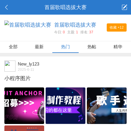
首届歌唱选拔大赛
首届歌唱选拔大赛
收藏
+12
今日:
0
主题:
1
排名:
37
全部
最新
热门
热帖
精华
New_ly123
2025-6-11
小程序图片