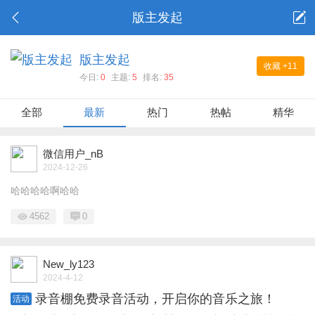
版主发起
版主发起
收藏
+11
今日:
0
主题:
5
排名:
35
全部
最新
热门
热帖
精华
微信用户_nB
2024-12-26
哈哈哈哈啊哈哈
4562
0
New_ly123
2024-4-12
录音棚免费录音活动，开启你的音乐之旅！
活动