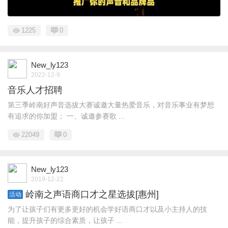
1225
0
New_ly123
2022-12-9
音乐人才招聘
第三季岭南好声音选拔大赛诚邀大量热爱音乐，对音乐事业有梦想
有追求的你加盟； 一、诚邀参赛歌 ...
22049
0
New_ly123
2019-12-22
岭南之声语商口才之星选拔[惠州]
活动
为了让孩子们有更多更好的机会学好语商口才以及小主持人的技
能，提升孩子的综合素质，让孩子 ...