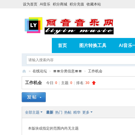
设为首页
AI音乐
积分商城
积分充值
收藏本站
首页
图片转换工具
AI音乐
AI歌曲转版权歌曲实操教程
积分
»
在线论坛
›
〓〓分类信息〓〓
›
工作机会
相册
分享
记录
丽
工作机会
今日:
0
|
主题:
0
|
排名:
30
音
音
乐
全部主题
最新
热门
热帖
精华
更多
网
本版块或指定的范围内尚无主题