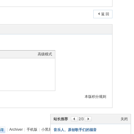
返 回
高级模式
本版积分规则
站长推荐
2
/3
关闭
|
Archiver
|
手机版
|
小黑屋
|
丽音音乐网
(
粤ICP备18151349号
)
音乐人、原创歌手们的福音