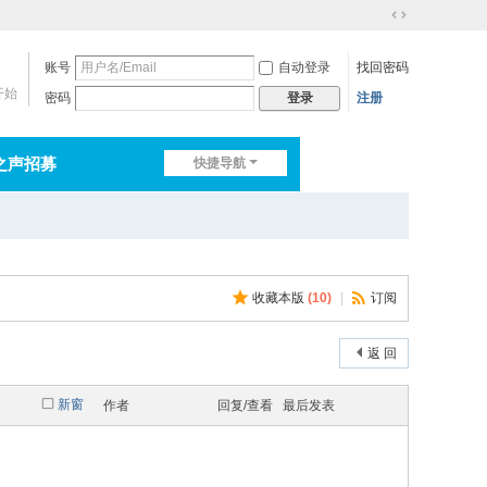
切
换
账号
自动登录
找回密码
到
宽
开始
密码
注册
登录
版
之声招募
快捷导航
排行榜
淘帖
日志
收藏本版
(
10
)
|
订阅
返 回
新窗
作者
回复/查看
最后发表