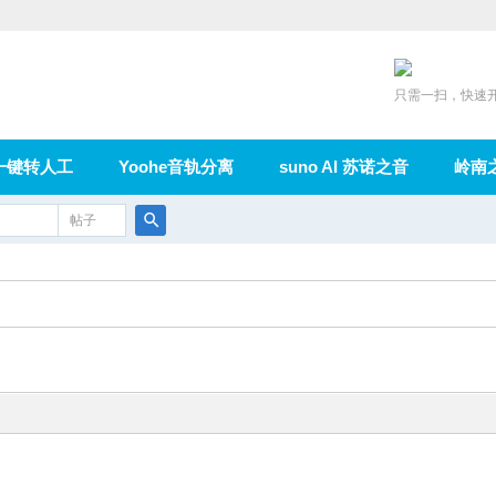
只需一扫，快速
一键转人工
Yoohe音轨分离
suno AI 苏诺之音
岭南
充值
帖子
在线论坛
群组
导读
家园
广播
搜
索