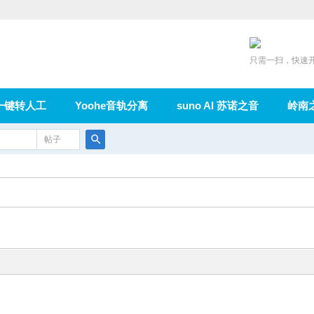
只需一扫，快速
一键转人工
Yoohe音轨分离
suno AI 苏诺之音
岭南
充值
帖子
在线论坛
群组
导读
家园
广播
搜
索