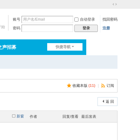
切
换
账号
自动登录
找回密码
到
宽
开始
密码
注册
登录
版
之声招募
快捷导航
排行榜
淘帖
日志
收藏本版
(
11
)
|
订阅
返 回
新窗
作者
回复/查看
最后发表