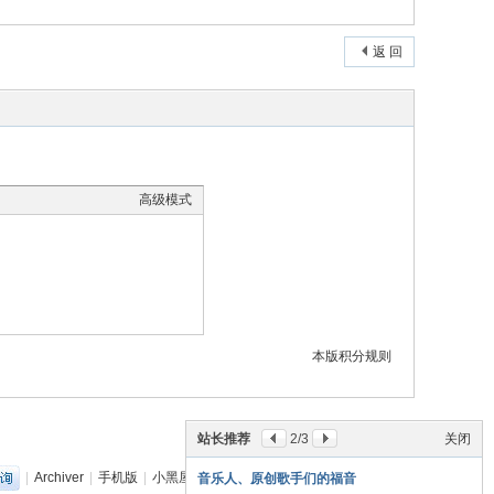
返 回
高级模式
本版积分规则
站长推荐
2
/3
关闭
|
Archiver
|
手机版
|
小黑屋
|
丽音音乐网
(
粤ICP备18151349号
)
音乐人、原创歌手们的福音