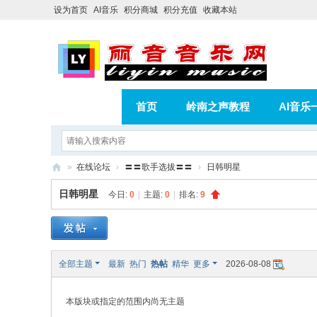
设为首页
AI音乐
积分商城
积分充值
收藏本站
首页
岭南之声教程
AI音乐
AI歌曲转版权歌曲实操教程
积分
»
在线论坛
›
〓〓歌手选拔〓〓
›
日韩明星
相册
分享
记录
丽
日韩明星
今日:
0
|
主题:
0
|
排名:
9
音
音
乐
全部主题
最新
热门
热帖
精华
更多
2026-08-08
网
本版块或指定的范围内尚无主题