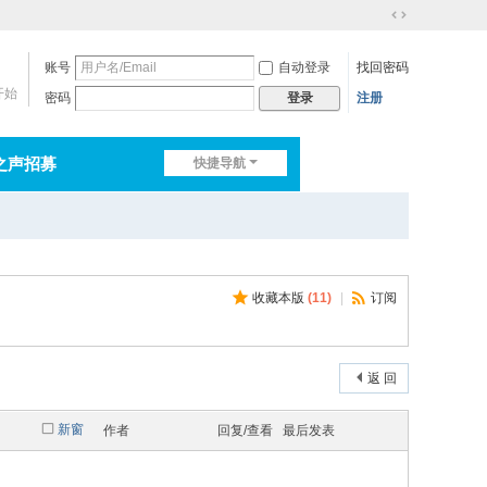
切
换
账号
自动登录
找回密码
到
宽
开始
密码
注册
登录
版
之声招募
快捷导航
排行榜
淘帖
日志
收藏本版
(
11
)
|
订阅
返 回
新窗
作者
回复/查看
最后发表