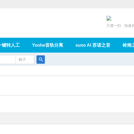
只需一扫，快速
一键转人工
Yoohe音轨分离
suno AI 苏诺之音
岭南
充值
帖子
在线论坛
群组
导读
家园
广播
搜
索