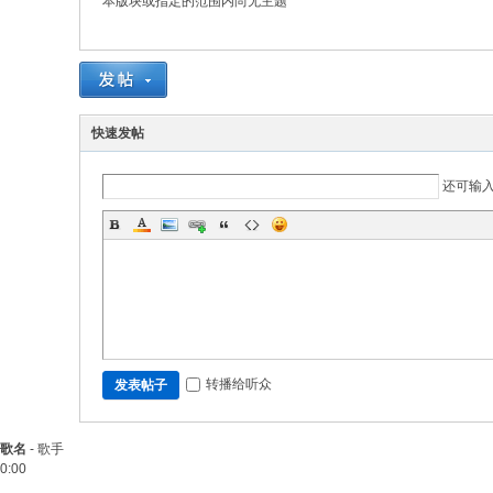
本版块或指定的范围内尚无主题
快速发帖
还可输
转播给听众
发表帖子
歌名
-
歌手
0:00