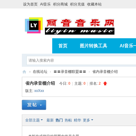
设为首页
AI音乐
积分商城
积分充值
收藏本站
首页
图片转换工具
AI音乐
AI歌曲转版权歌曲实操教程
积分
»
在线论坛
›
〓〓录音棚联盟〓〓
›
省内录音棚介绍
相册
分享
记录
丽
省内录音棚介绍
今日:
0
|
主题:
0
|
排名:
2
音
版主:
xxXxx
音
乐
网
全部主题
最新
热门
热帖
精华
更多