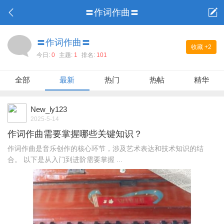
〓作词作曲〓
〓作词作曲〓
收藏
+2
今日:
0
主题:
1
排名:
101
全部
最新
热门
热帖
精华
New_ly123
2025-5-14
作词作曲需要掌握哪些关键知识？
作词作曲是音乐创作的核心环节，涉及艺术表达和技术知识的结
合。 以下是从入门到进阶需要掌握 ...