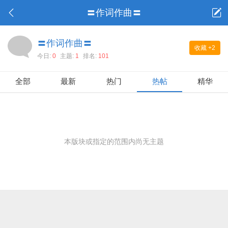
〓作词作曲〓
〓作词作曲〓
收藏
+2
今日:
0
主题:
1
排名:
101
全部
最新
热门
热帖
精华
本版块或指定的范围内尚无主题