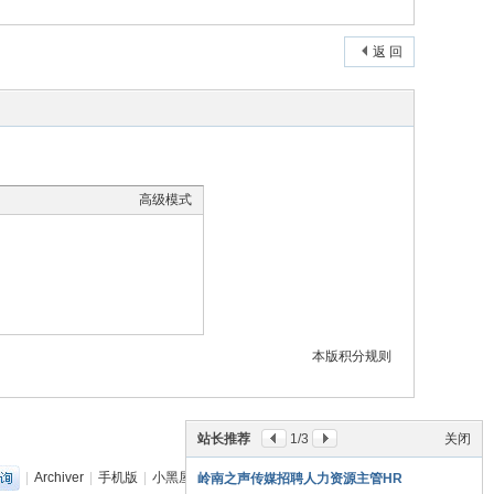
返 回
高级模式
本版积分规则
站长推荐
1
/3
关闭
|
Archiver
|
手机版
|
小黑屋
|
丽音音乐网
(
粤ICP备18151349号
)
岭南之声传媒招聘人力资源主管HR