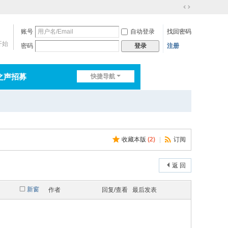
切
换
账号
自动登录
找回密码
到
宽
开始
密码
注册
登录
版
之声招募
快捷导航
排行榜
淘帖
日志
收藏本版
(
2
)
|
订阅
返 回
新窗
作者
回复/查看
最后发表