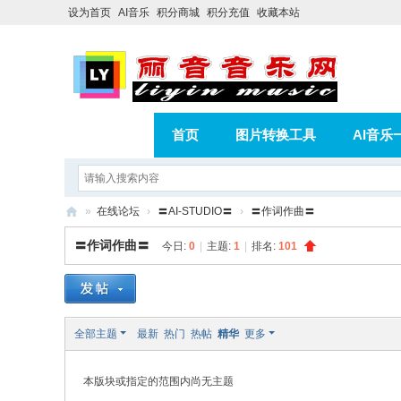
设为首页
AI音乐
积分商城
积分充值
收藏本站
首页
图片转换工具
AI音乐
AI歌曲转版权歌曲实操教程
积分
»
在线论坛
›
〓AI-STUDIO〓
›
〓作词作曲〓
相册
分享
记录
丽
〓作词作曲〓
今日:
0
|
主题:
1
|
排名:
101
音
音
乐
全部主题
最新
热门
热帖
精华
更多
网
本版块或指定的范围内尚无主题