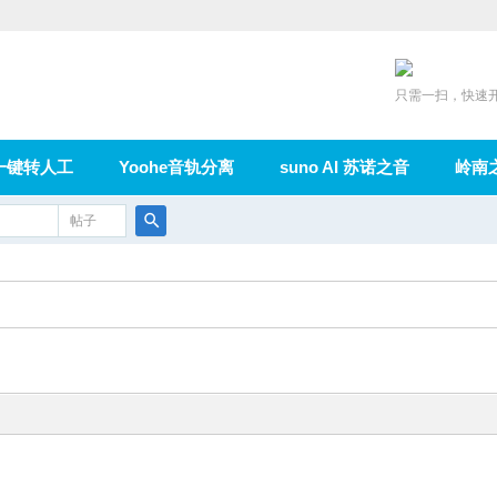
只需一扫，快速
一键转人工
Yoohe音轨分离
suno AI 苏诺之音
岭南
充值
帖子
在线论坛
群组
导读
家园
广播
搜
索