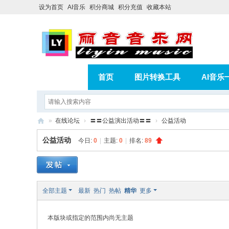
设为首页
AI音乐
积分商城
积分充值
收藏本站
首页
图片转换工具
AI音乐
AI歌曲转版权歌曲实操教程
积分
»
在线论坛
›
〓〓公益演出活动〓〓
›
公益活动
相册
分享
记录
丽
公益活动
今日:
0
|
主题:
0
|
排名:
89
音
音
乐
全部主题
最新
热门
热帖
精华
更多
网
本版块或指定的范围内尚无主题