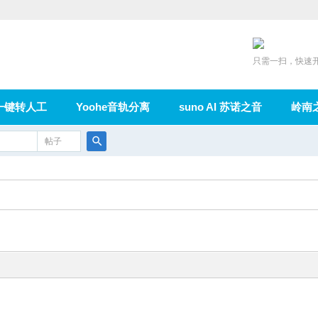
只需一扫，快速
一键转人工
Yoohe音轨分离
suno AI 苏诺之音
岭南
充值
帖子
在线论坛
群组
导读
家园
广播
搜
索