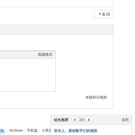
返 回
高级模式
本版积分规则
站长推荐
2
/3
关闭
|
Archiver
|
手机版
|
小黑屋
|
丽音音乐网
(
粤ICP备18151349号
)
音乐人、原创歌手们的福音