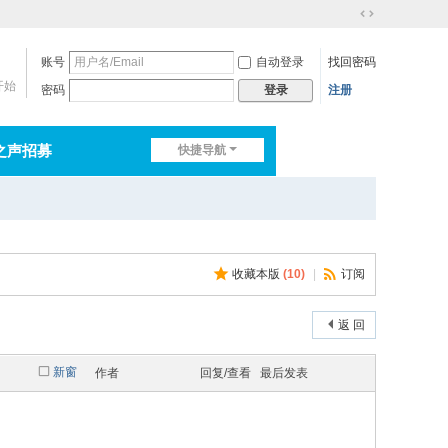
切
换
账号
自动登录
找回密码
到
宽
开始
密码
注册
登录
版
之声招募
快捷导航
排行榜
淘帖
日志
收藏本版
(
10
)
|
订阅
返 回
新窗
作者
回复/查看
最后发表