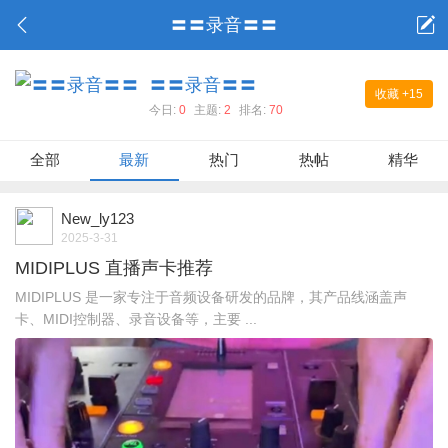
〓〓录音〓〓
〓〓录音〓〓
收藏
+15
今日:
0
主题:
2
排名:
70
全部
最新
热门
热帖
精华
New_ly123
2025-3-31
MIDIPLUS 直播声卡推荐
MIDIPLUS 是一家专注于音频设备研发的品牌，其产品线涵盖声
卡、MIDI控制器、录音设备等，主要 ...