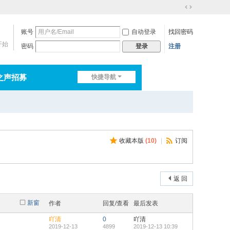
切
换
账号
自动登录
找回密码
到
宽
开始
密码
注册
登录
版
之声招募
快捷导航
排行榜
淘帖
日志
收藏本版
(
10
)
|
订阅
返 回
新窗
作者
回复/查看
最后发表
吖清
0
吖清
2019-12-13
4899
2019-12-13 10:39