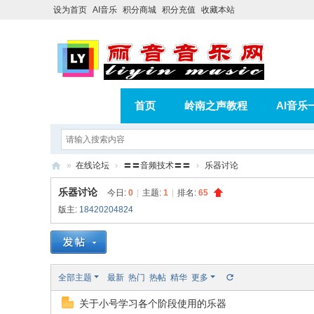
设为首页
AI音乐
积分商城
积分充值
收藏本站
首页
岭南之声教程
AI音乐
AI歌曲转版权歌曲实操教程
积分
»
在线论坛
›
〓〓音频技术〓〓
›
乐器讨论
相册
分享
记录
丽
乐器讨论
今日:
0
|
主题:
1
|
排名:
65
音
版主:
18420204824
音
乐
网
全部主题
最新
热门
热帖
精华
更多
关于小号学习各个阶段使用的乐器