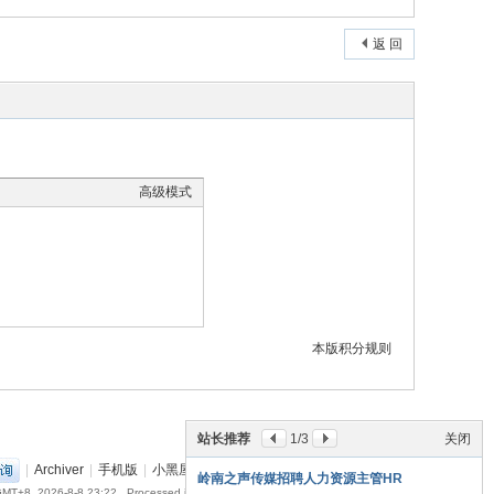
返 回
高级模式
本版积分规则
站长推荐
1
/3
关闭
|
Archiver
|
手机版
|
小黑屋
|
丽音音乐网
(
粤ICP备18151349号
)
岭南之声传媒招聘人力资源主管HR
MT+8, 2026-8-8 23:22
, Processed in 0.072718 second(s), 14 queries , Gzip On.