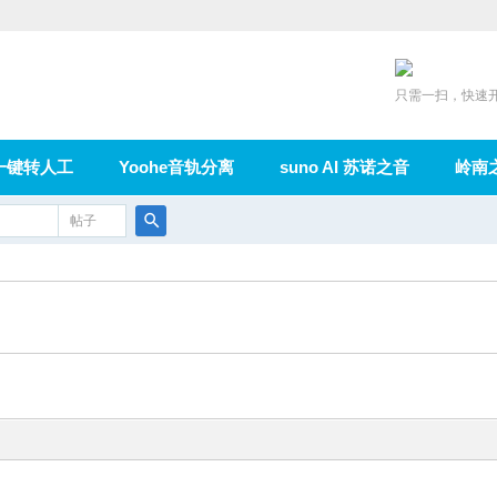
只需一扫，快速
一键转人工
Yoohe音轨分离
suno AI 苏诺之音
岭南
充值
帖子
在线论坛
群组
导读
家园
广播
搜
索