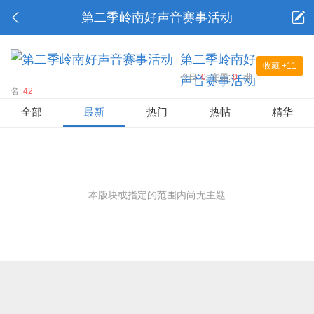
第二季岭南好声音赛事活动
第二季岭南好
收藏
+11
今日:
0
主题:
0
排
声音赛事活动
名:
42
全部
最新
热门
热帖
精华
本版块或指定的范围内尚无主题