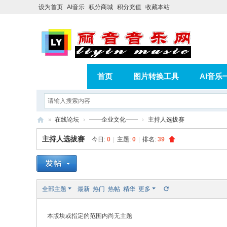
设为首页
AI音乐
积分商城
积分充值
收藏本站
首页
图片转换工具
AI音乐
AI歌曲转版权歌曲实操教程
积分
»
在线论坛
›
——企业文化——
›
主持人选拔赛
相册
分享
记录
丽
主持人选拔赛
今日:
0
|
主题:
0
|
排名:
39
音
音
乐
全部主题
最新
热门
热帖
精华
更多
网
本版块或指定的范围内尚无主题