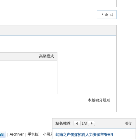
返 回
高级模式
本版积分规则
站长推荐
1
/3
关闭
|
Archiver
|
手机版
|
小黑屋
|
丽音音乐网
(
粤ICP备18151349号
)
岭南之声传媒招聘人力资源主管HR