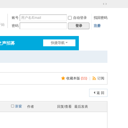
切
换
账号
自动登录
找回密码
到
宽
开始
密码
注册
登录
版
之声招募
快捷导航
排行榜
淘帖
日志
收藏本版
(
11
)
|
订阅
返 回
新窗
作者
回复/查看
最后发表