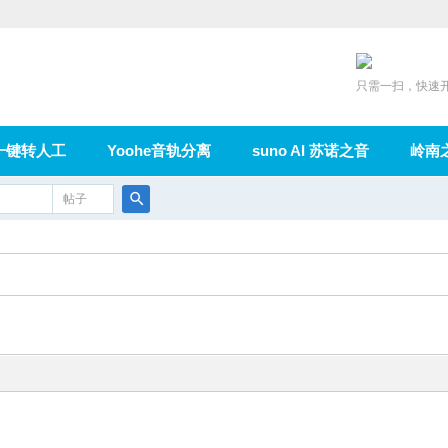
只需一扫，快速
一键转人工
Yoohe音轨分离
suno AI 苏诺之音
岭南
充值
帖子
在线论坛
群组
导读
家园
广播
搜
索