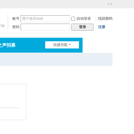
切
换
账号
自动登录
找回密码
到
宽
开始
密码
注册
登录
版
之声招募
快捷导航
排行榜
淘帖
日志