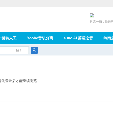
只需一扫，快速
一键转人工
Yoohe音轨分离
suno AI 苏诺之音
岭南
充值
帖子
在线论坛
群组
导读
家园
广播
搜
索
请先登录后才能继续浏览