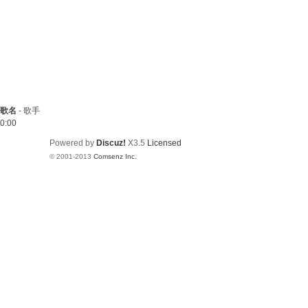
歌名
-
歌手
0:00
Powered by
Discuz!
X3.5
Licensed
© 2001-2013
Comsenz Inc.