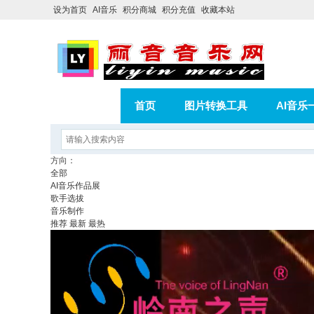
设为首页
AI音乐
积分商城
积分充值
收藏本站
首页
图片转换工具
AI音乐
AI歌曲转版权歌曲实操教程
积分
方向：
全部
相册
分享
记录
AI音乐作品展
歌手选拔
音乐制作
推荐
最新
最热