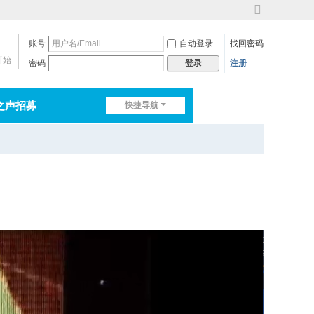
切
换
账号
自动登录
找回密码
到
宽
开始
密码
注册
登录
版
之声招募
快捷导航
排行榜
淘帖
日志