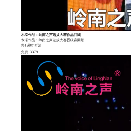
木泓作品：岭南之声选拔大赛作品回顾
木泓作品：岭南之声选拔大赛晋级赛回顾
共1课时
吖清
免费
3379