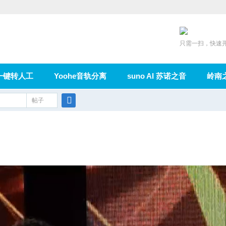
只需一扫，快速
一键转人工
Yoohe音轨分离
suno AI 苏诺之音
岭南
充值
帖子
在线论坛
群组
导读
家园
广播
搜
索