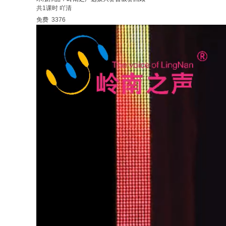
共1课时
吖清
免费
3376