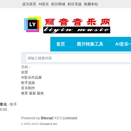
设为首页
AI音乐
积分商城
积分充值
收藏本站
首页
图片转换工具
AI音乐
AI歌曲转版权歌曲实操教程
积分
方向：
全部
相册
分享
记录
AI音乐作品展
歌手选拔
音乐制作
推荐
最新
最热
歌名
-
歌手
0:00
Powered by
Discuz!
X3.5
Licensed
© 2001-2013
Comsenz Inc.