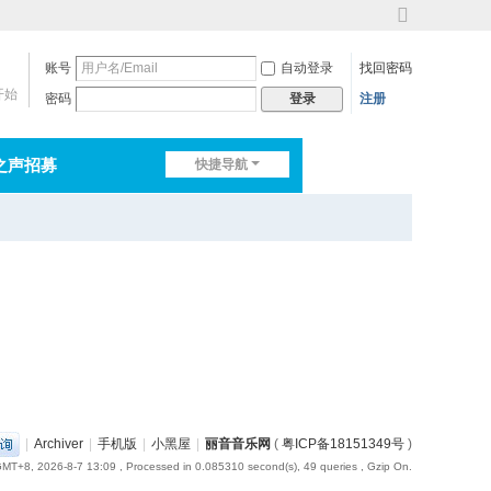
切
换
账号
自动登录
找回密码
到
宽
开始
密码
注册
登录
版
之声招募
快捷导航
排行榜
淘帖
日志
|
Archiver
|
手机版
|
小黑屋
|
丽音音乐网
(
粤ICP备18151349号
)
MT+8, 2026-8-7 13:09
, Processed in 0.085310 second(s), 49 queries , Gzip On.