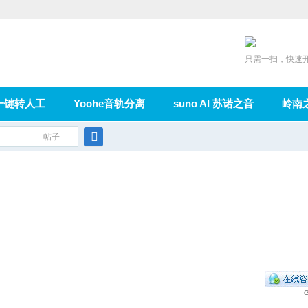
只需一扫，快速
一键转人工
Yoohe音轨分离
suno AI 苏诺之音
岭南
充值
帖子
在线论坛
群组
导读
家园
广播
搜
索
G