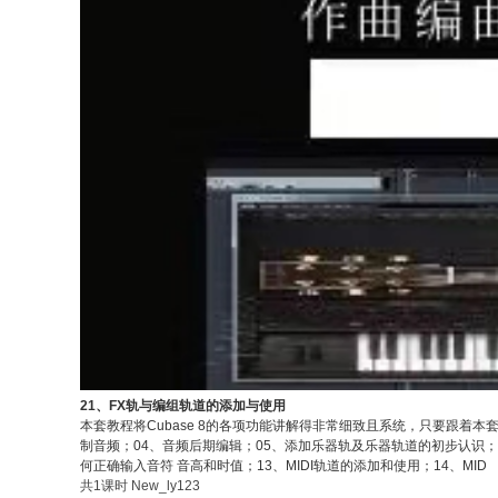
21、FX轨与编组轨道的添加与使用
本套教程将Cubase 8的各项功能讲解得非常细致且系统，只要跟着本
制音频；04、音频后期编辑；05、添加乐器轨及乐器轨道的初步认识；
何正确输入音符 音高和时值；13、MIDI轨道的添加和使用；14、MID
共1课时
New_ly123