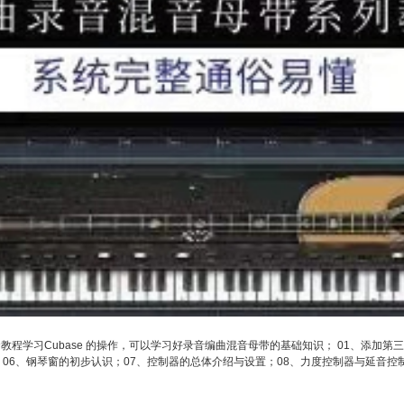
套教程学习Cubase 的操作，可以学习好录音编曲混音母带的基础知识； 01、添加
 06、钢琴窗的初步认识；07、控制器的总体介绍与设置；08、力度控制器与延音控制