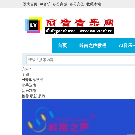
设为首页
AI音乐
积分商城
积分充值
收藏本站
首页
岭南之声教程
AI音乐
AI歌曲转版权歌曲实操教程
积分
方向：
全部
相册
分享
记录
AI音乐作品展
歌手选拔
音乐制作
推荐
最新
最热