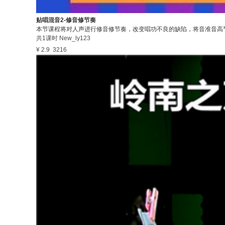
贴唱混音2-修音修节奏
本节课程将对人声进行修音修节奏，改变唱功不良的缺陷，将音准音高
共1课时
New_ly123
¥ 2.9
3216