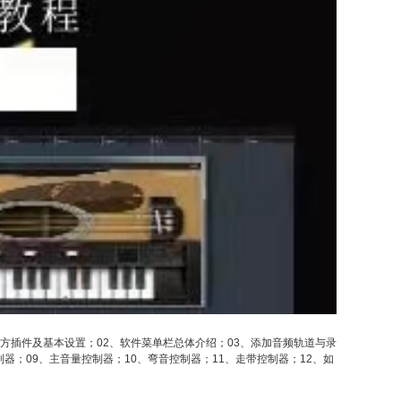
第三方插件及基本设置；02、软件菜单栏总体介绍；03、添加音频轨道与录
器；09、主音量控制器；10、弯音控制器；11、走带控制器；12、如