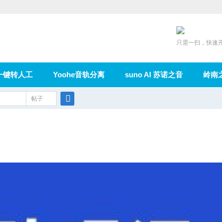
只需一扫，快速
一键转人工
Yoohe音轨分离
suno AI 苏诺之音
岭南
充值
帖子
在线论坛
群组
导读
家园
广播
搜
索