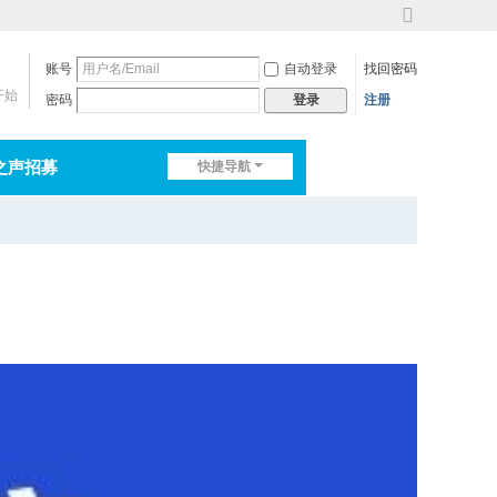
切
换
账号
自动登录
找回密码
到
宽
开始
密码
注册
登录
版
之声招募
快捷导航
排行榜
淘帖
日志