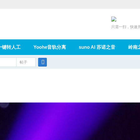
只需一扫，快速
一键转人工
Yoohe音轨分离
suno AI 苏诺之音
岭南
充值
帖子
在线论坛
群组
导读
家园
广播
搜
索