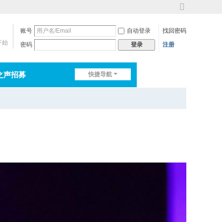
切
换
账号
自动登录
找回密码
到
宽
开始
密码
注册
登录
版
之声招募
快捷导航
排行榜
淘帖
日志