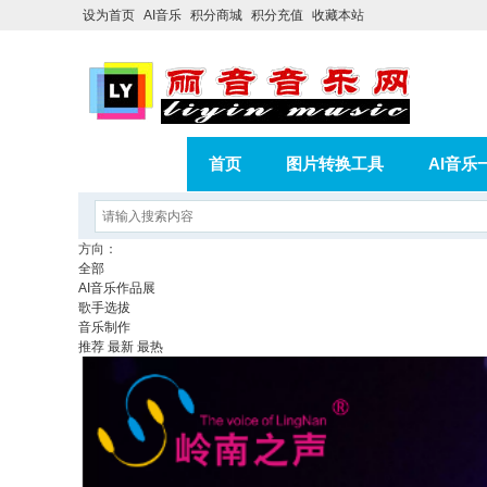
设为首页
AI音乐
积分商城
积分充值
收藏本站
首页
图片转换工具
AI音乐
AI歌曲转版权歌曲实操教程
积分
方向：
全部
相册
分享
记录
AI音乐作品展
歌手选拔
音乐制作
推荐
最新
最热