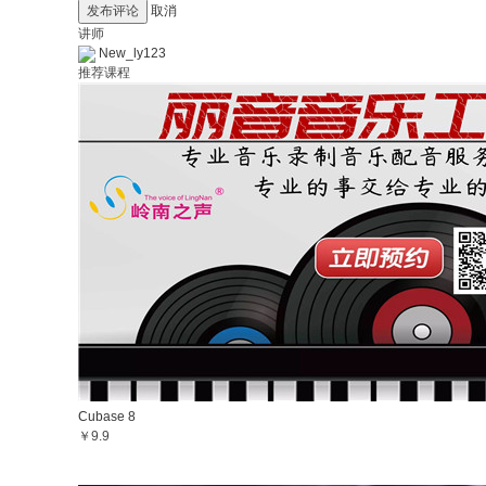
发布评论
取消
讲师
New_ly123
推荐课程
Cubase 8
￥9.9