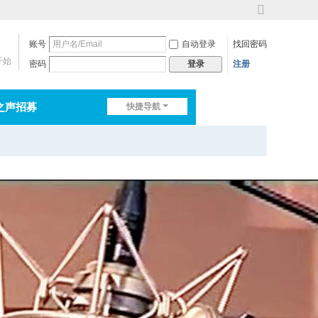
切
换
账号
自动登录
找回密码
到
宽
开始
密码
注册
登录
版
之声招募
快捷导航
排行榜
淘帖
日志