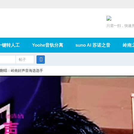
只需一扫，快速
一键转人工
Yoohe音轨分离
suno AI 苏诺之音
岭南
充值
帖子
在线论坛
群组
导读
家园
广播
搜
翻唱：岭南好声音海选选手
索