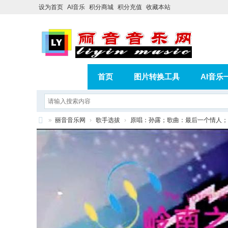
设为首页
AI音乐
积分商城
积分充值
收藏本站
首页
图片转换工具
AI音乐
AI歌曲转版权歌曲实操教程
积分
»
丽音音乐网
›
歌手选拔
›
原唱：孙露；歌曲：最后一个情人；
相册
分享
记录