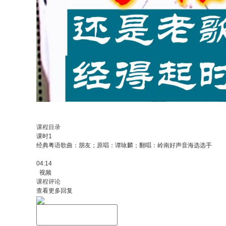
课程目录
课时1
经典粤语歌曲：朋友；原唱：谭咏麟；翻唱：岭南好声音海选选手
04:14
视频
课程评论
查看更多回复