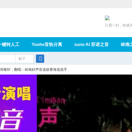
只需一扫，快速
一键转人工
Yoohe音轨分离
suno AI 苏诺之音
岭南
充值
帖子
在线论坛
群组
导读
家园
广播
搜
张敬轩；翻唱：岭南好声音选拔赛海选选手
索