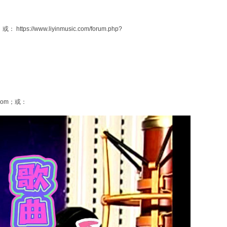
w.liyinmusic.com/forum.php?
om；或：