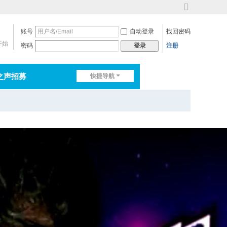
切
换
账号
自动登录
找回密码
到
宽
开始
密码
注册
登录
版
之声招募
快捷导航
排行榜
淘帖
日志