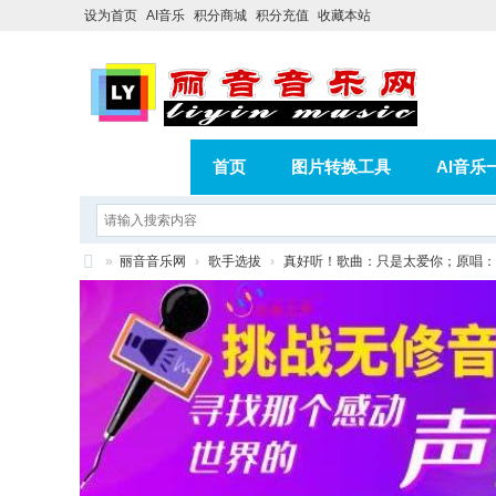
设为首页
AI音乐
积分商城
积分充值
收藏本站
首页
图片转换工具
AI音乐
AI歌曲转版权歌曲实操教程
积分
»
丽音音乐网
›
歌手选拔
›
真好听！歌曲：只是太爱你；原唱：
相册
分享
记录