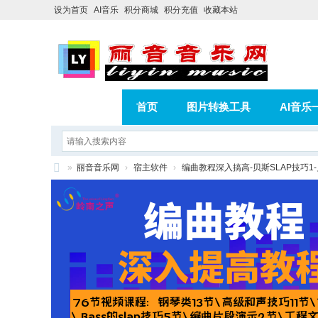
设为首页
AI音乐
积分商城
积分充值
收藏本站
首页
图片转换工具
AI音乐
AI歌曲转版权歌曲实操教程
积分
»
丽音音乐网
›
宿主软件
›
编曲教程深入搞高-贝斯SLAP技巧1-
相册
分享
记录