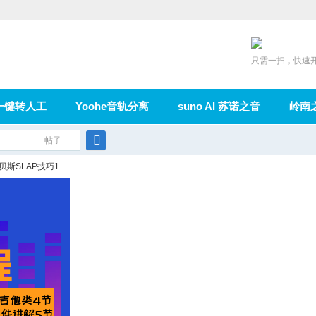
只需一扫，快速
一键转人工
Yoohe音轨分离
suno AI 苏诺之音
岭南
充值
帖子
在线论坛
群组
导读
家园
广播
搜
贝斯SLAP技巧1
索