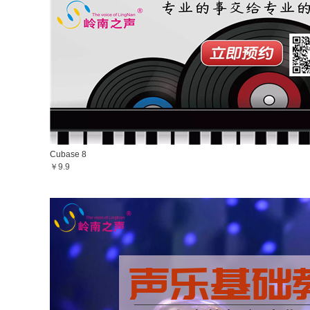
Cubase 8
￥9.9