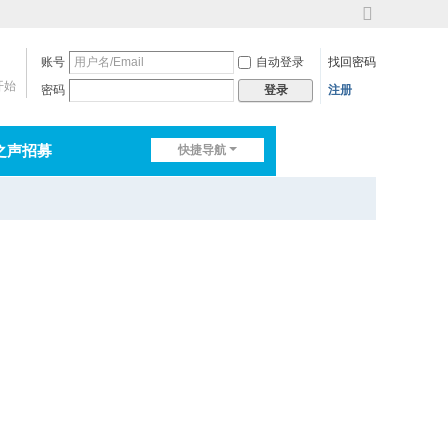
切
换
账号
自动登录
找回密码
到
宽
开始
密码
注册
登录
版
之声招募
快捷导航
排行榜
淘帖
日志