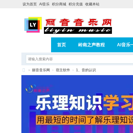
设为首页
AI音乐
积分商城
积分充值
收藏本站
首页
岭南之声教程
AI音乐
AI歌曲转版权歌曲实操教程
积分
»
丽音音乐网
›
宿主软件
›
1、音的认识
相册
分享
记录