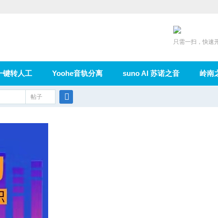
只需一扫，快速
一键转人工
Yoohe音轨分离
suno AI 苏诺之音
岭南
充值
帖子
在线论坛
群组
导读
家园
广播
搜
索