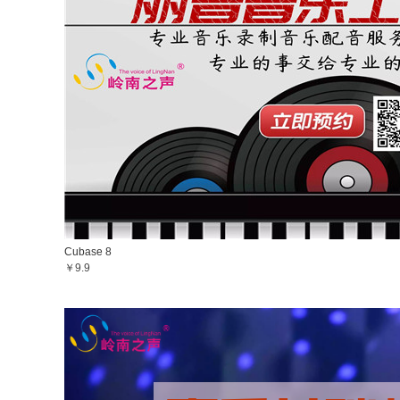
Cubase 8
￥9.9