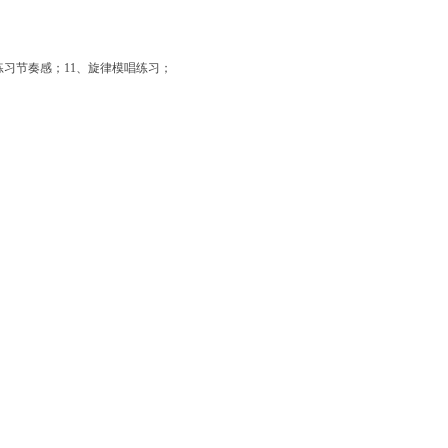
练习节奏感；
11
、旋律模唱练习；