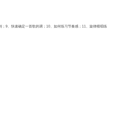
则；9、快速确定一首歌的调；10、如何练习节奏感；11、旋律模唱练