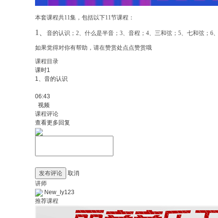
本套课程共
11
集，包括以下
11
节课程：
1、
音的认识；
2
、什么是半音；
3
、音程；
4
、三和弦；
5
、七和弦；
6
如果觉得对你有帮助，请在赞赏处点点赞赏哦
课程目录
课时1
1、音的认识
06:43
视频
课程评论
查看更多回复
发布评论
取消
讲师
New_ly123
推荐课程