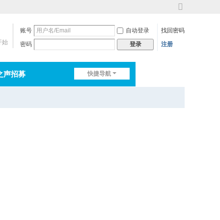
切
换
账号
自动登录
找回密码
到
宽
开始
密码
注册
登录
版
之声招募
快捷导航
排行榜
淘帖
日志