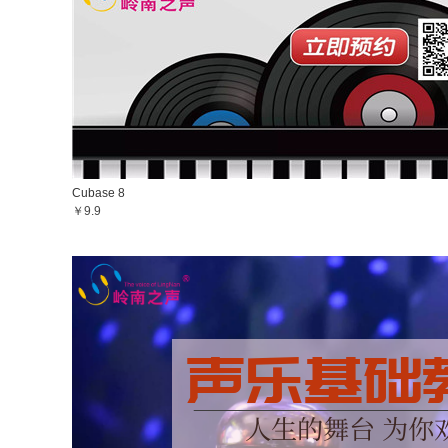
Cubase 8
￥9.9