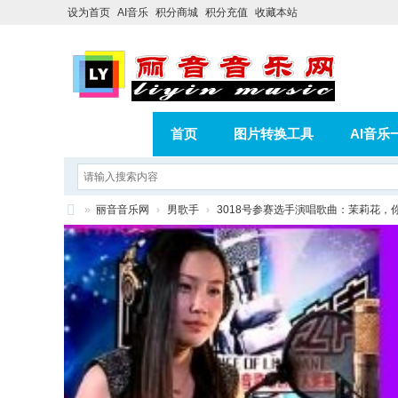
设为首页
AI音乐
积分商城
积分充值
收藏本站
首页
图片转换工具
AI音乐
AI歌曲转版权歌曲实操教程
积分
»
丽音音乐网
›
男歌手
›
3018号参赛选手演唱歌曲：茉莉花，
相册
分享
记录