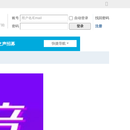
切
换
账号
自动登录
找回密码
到
宽
开始
密码
注册
登录
版
之声招募
快捷导航
排行榜
淘帖
日志