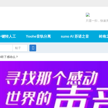
只需一扫，快速
一键转人工
Yoohe音轨分离
suno AI 苏诺之音
岭南
充值
帖子
在线论坛
群组
导读
家园
广播
搜
你听了感动么？
索