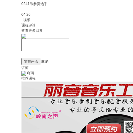
0241号参赛选手
04:26
视频
课程评论
查看更多回复
发布评论
取消
讲师
吖清
推荐课程