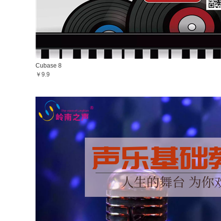
Cubase 8
￥9.9