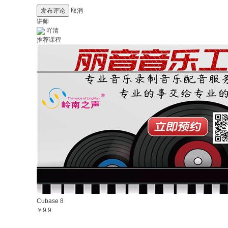
发布评论
取消
讲师
吖清
推荐课程
Cubase 8
￥9.9