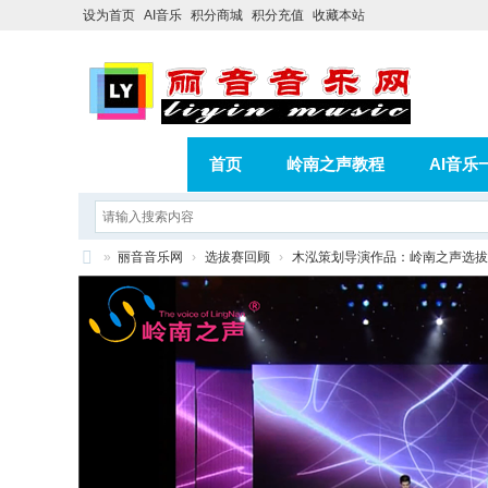
设为首页
AI音乐
积分商城
积分充值
收藏本站
首页
岭南之声教程
AI音乐
AI歌曲转版权歌曲实操教程
积分
»
丽音音乐网
›
选拔赛回顾
›
木泓策划导演作品：岭南之声选
相册
分享
记录