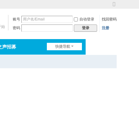
切
换
账号
自动登录
找回密码
到
宽
开始
密码
注册
登录
版
之声招募
快捷导航
排行榜
淘帖
日志