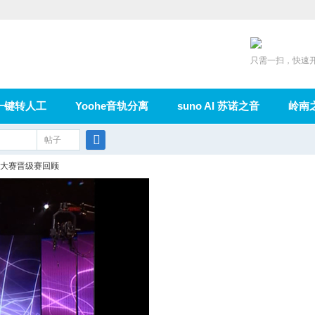
只需一扫，快速
一键转人工
Yoohe音轨分离
suno AI 苏诺之音
岭南
充值
帖子
在线论坛
群组
导读
家园
广播
搜
拔大赛晋级赛回顾
索