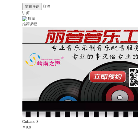
发布评论
取消
讲师
吖清
推荐课程
Cubase 8
￥9.9