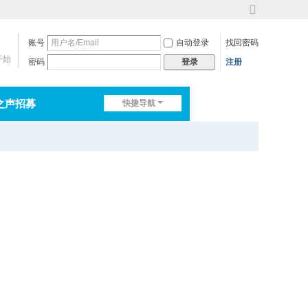
切
换
账号
自动登录
找回密码
到
宽
开始
密码
注册
登录
版
之声招募
快捷导航
排行榜
淘帖
日志