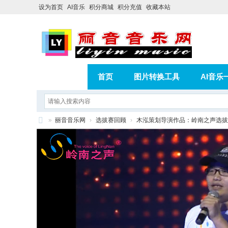
设为首页
AI音乐
积分商城
积分充值
收藏本站
首页
图片转换工具
AI音乐
AI歌曲转版权歌曲实操教程
积分
»
丽音音乐网
›
选拔赛回顾
›
木泓策划导演作品：岭南之声选
相册
分享
记录