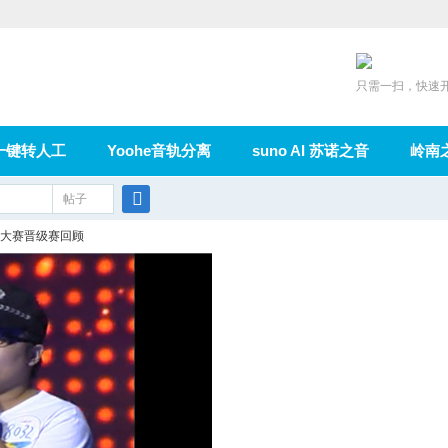
只需一扫，快速
一键转人工
Yoohe音轨分离
suno AI 苏诺之音
岭南
充值
帖子
在线论坛
群组
导读
家园
广播
搜
拔大赛晋级赛回顾
索