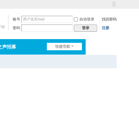
切
换
账号
自动登录
找回密码
到
宽
开始
密码
注册
登录
版
之声招募
快捷导航
排行榜
淘帖
日志