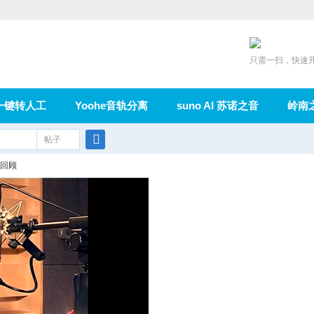
只需一扫，快速
一键转人工
Yoohe音轨分离
suno AI 苏诺之音
岭南
充值
帖子
在线论坛
群组
导读
家园
广播
搜
回顾
索