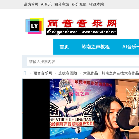
设为首页
AI音乐
积分商城
积分充值
收藏本站
首页
岭南之声教程
AI音乐
AI歌曲转版权歌曲实操教程
积分
»
丽音音乐网
›
选拔赛回顾
›
木泓作品：岭南之声选拔大赛作品
相册
分享
记录