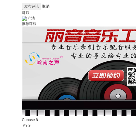
发布评论
取消
讲师
吖清
推荐课程
Cubase 8
￥9.9