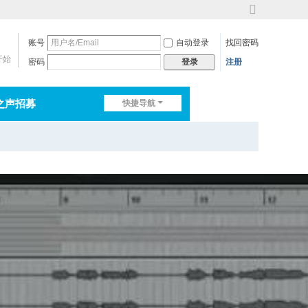
切
换
账号
自动登录
找回密码
到
宽
开始
密码
注册
登录
版
之声招募
快捷导航
排行榜
淘帖
日志