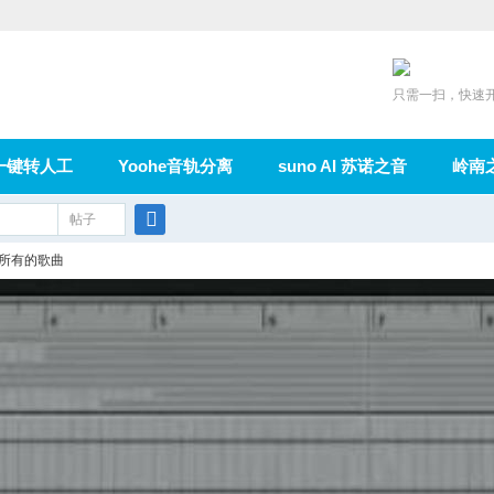
只需一扫，快速
一键转人工
Yoohe音轨分离
suno AI 苏诺之音
岭南
充值
帖子
在线论坛
群组
导读
家园
广播
搜
合所有的歌曲
索