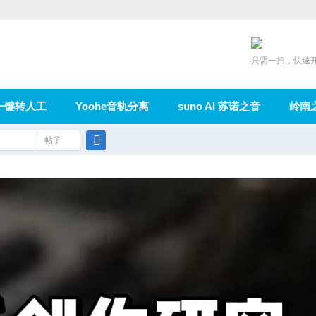
只需一扫，快速
一键转人工
Yoohe音轨分离
suno AI 苏诺之音
岭南
充值
帖子
在线论坛
群组
导读
家园
广播
搜
索