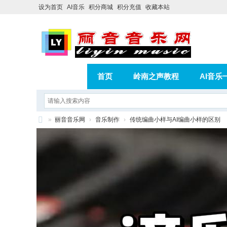
设为首页
AI音乐
积分商城
积分充值
收藏本站
首页
岭南之声教程
AI音乐
AI歌曲转版权歌曲实操教程
积分
»
丽音音乐网
›
音乐制作
›
传统编曲小样与AI编曲小样的区别
相册
分享
记录