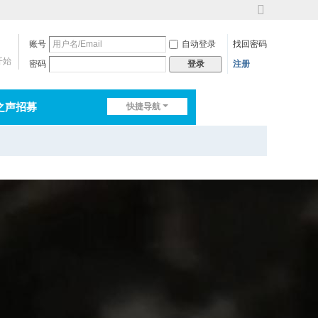
切
换
账号
自动登录
找回密码
到
宽
开始
密码
注册
登录
版
之声招募
快捷导航
排行榜
淘帖
日志