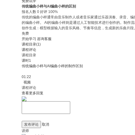
免费试学
传统编曲小样与AI编曲小样的区别
报名人数 0 好评 100%
传统的编曲小样通常由音乐制作人或者音乐家通过乐器演奏、录音、编
的编曲小样。 AI的编曲小样则是通过人工智能技术进行创作的。制作流程
创作生成：模型根据输入的音乐风格、节奏等信息，生成新的乐曲片段。 
免费
开始学习
咨询客服
课程目录(1)
课程评论
课程目录
课时1
传统编曲小样与AI编曲小样的制作区别
01:22
视频
课程评论
查看更多回复
发布评论
取消
讲师