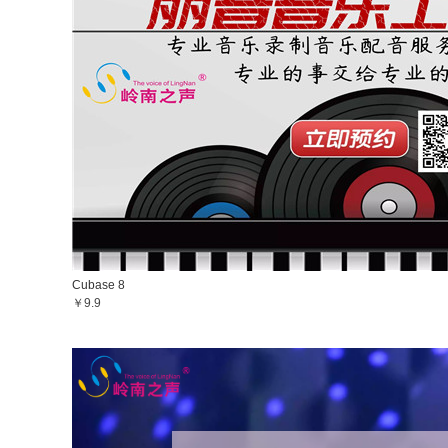
Cubase 8
￥9.9