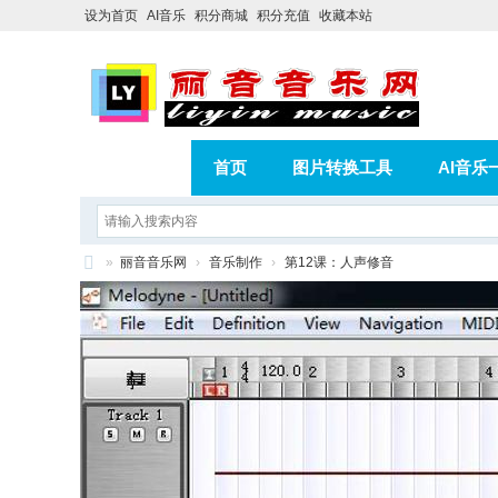
设为首页
AI音乐
积分商城
积分充值
收藏本站
首页
图片转换工具
AI音乐
AI歌曲转版权歌曲实操教程
积分
»
丽音音乐网
›
音乐制作
›
第12课：人声修音
相册
分享
记录