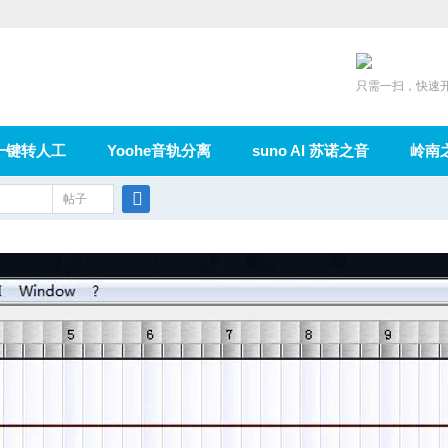
只需一扫，快速
一键转人工
Yoohe音轨分离
suno AI 苏诺之音
岭南
充值
帖子
在线论坛
群组
导读
家园
广播
搜
索