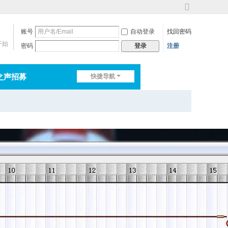
切
换
账号
自动登录
找回密码
到
宽
开始
密码
注册
登录
版
之声招募
快捷导航
排行榜
淘帖
日志