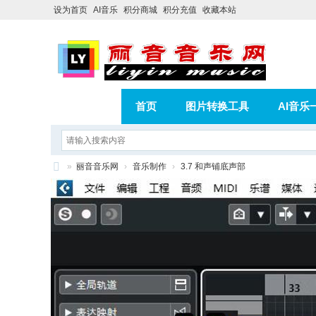
设为首页
AI音乐
积分商城
积分充值
收藏本站
首页
图片转换工具
AI音乐
AI歌曲转版权歌曲实操教程
积分
»
丽音音乐网
›
音乐制作
›
3.7 和声铺底声部
相册
分享
记录