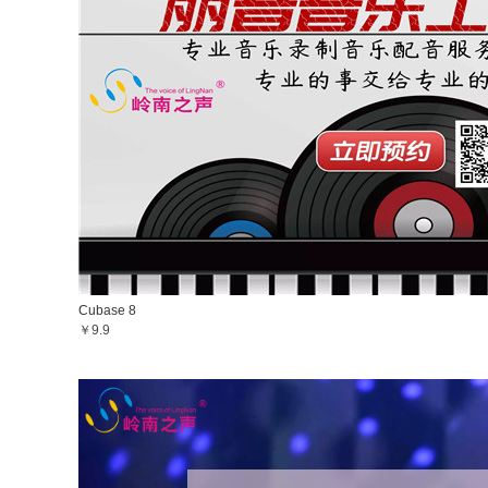
Cubase 8
￥9.9