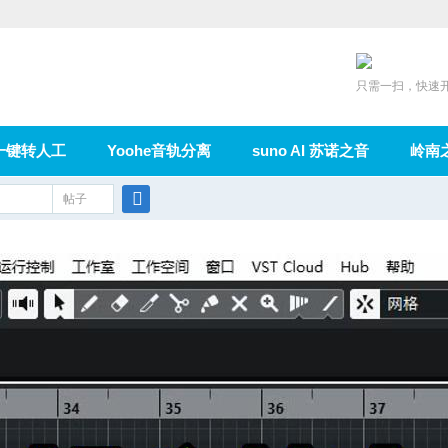
只需一扫，快速
一键转人工
Yoohe音轨分离
suno AI 苏诺之音
岭南
充值
帖子
在线论坛
群组
导读
家园
广播
搜
索