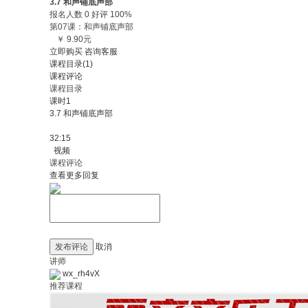
3.7 和声铺底声部
报名人数 0 好评 100%
第07课：和声铺底声部
￥ 9.90元
立即购买
咨询客服
课程目录(1)
课程评论
课程目录
课时1
3.7 和声铺底声部
32:15
视频
课程评论
查看更多回复
发布评论
取消
讲师
wx_rh4vX
推荐课程