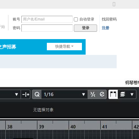
切
换
账号
自动登录
找回密码
到
宽
开始
密码
注册
登录
版
之声招募
快捷导航
排行榜
淘帖
日志