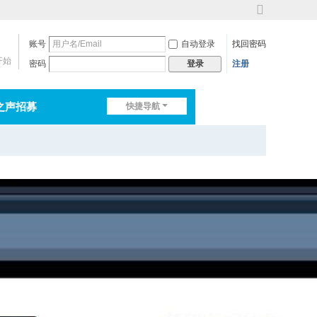
切
换
账号
自动登录
找回密码
到
宽
开始
密码
注册
登录
版
之声招募
快捷导航
排行榜
淘帖
日志