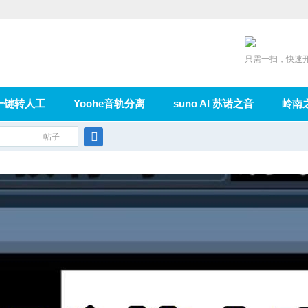
只需一扫，快速
一键转人工
Yoohe音轨分离
suno AI 苏诺之音
岭南
充值
帖子
在线论坛
群组
导读
家园
广播
搜
索