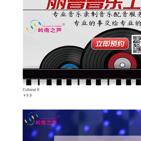
Cubase 8
￥9.9