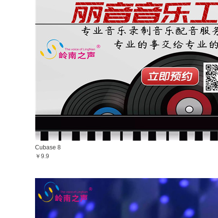
Cubase 8
￥9.9