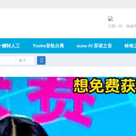
只需一扫，快速
一键转人工
Yoohe音轨分离
suno AI 苏诺之音
岭南
充值
帖子
在线论坛
群组
导读
家园
广播
搜
索