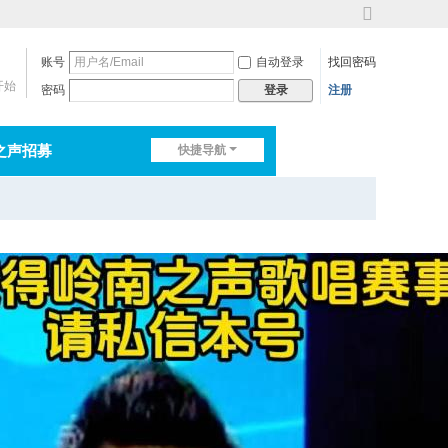
切
换
账号
自动登录
找回密码
到
宽
开始
密码
注册
登录
版
之声招募
快捷导航
排行榜
淘帖
日志