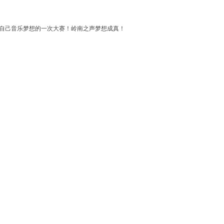
现自己音乐梦想的一次大赛！岭南之声梦想成真！