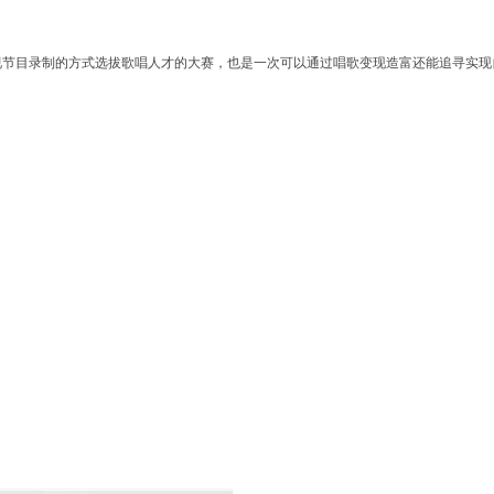
电视节目录制的方式选拔歌唱人才的大赛，也是一次可以通过唱歌变现造富还能追寻实