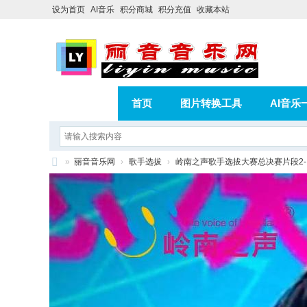
设为首页
AI音乐
积分商城
积分充值
收藏本站
首页
图片转换工具
AI音乐
AI歌曲转版权歌曲实操教程
积分
»
丽音音乐网
›
歌手选拔
›
岭南之声歌手选拔大赛总决赛片段2-
相册
分享
记录