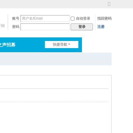
切
换
账号
自动登录
找回密码
到
宽
开始
密码
注册
登录
版
之声招募
快捷导航
排行榜
淘帖
日志