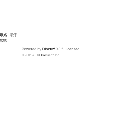
歌名
-
歌手
0:00
Powered by
Discuz!
X3.5
Licensed
© 2001-2013
Comsenz Inc.