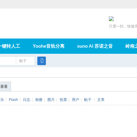
只需一扫，快速
一键转人工
Yoohe音轨分离
suno AI 苏诺之音
岭南
充值
帖子
在线论坛
群组
导读
家园
广播
搜
索
便看看
音乐
|
Flash
|
日志
|
相册
|
图片
|
投票
|
用户
|
帖子
|
文章