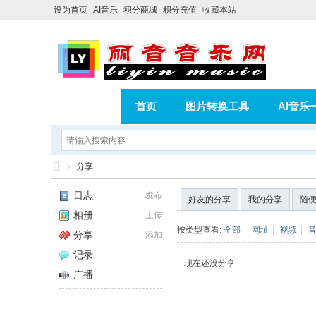
设为首页
AI音乐
积分商城
积分充值
收藏本站
首页
图片转换工具
AI音乐
AI歌曲转版权歌曲实操教程
积分
›
分享
相册
分享
记录
丽
日志
发布
好友的分享
我的分享
随
音
相册
上传
音
按类型查看:
全部
|
网址
|
视频
|
分享
添加
乐
记录
现在还没分享
网
广播