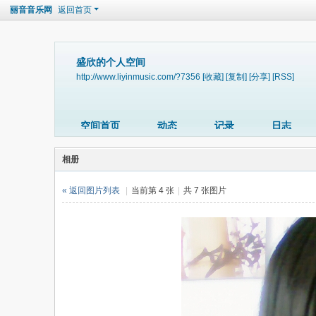
丽音音乐网
返回首页
盛欣的个人空间
http://www.liyinmusic.com/?7356
[收藏]
[复制]
[分享]
[RSS]
空间首页
动态
记录
日志
相册
« 返回图片列表
|
当前第 4 张
|
共 7 张图片