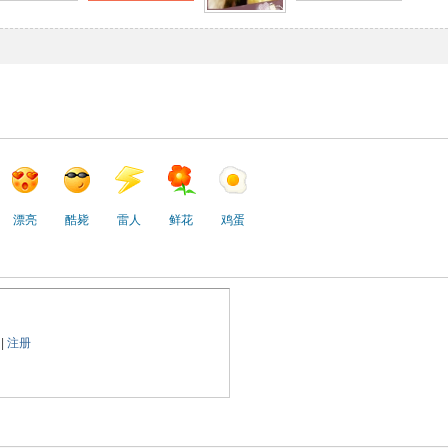
漂亮
酷毙
雷人
鲜花
鸡蛋
|
注册