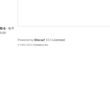
歌名
-
歌手
0:00
Powered by
Discuz!
X3.5
Licensed
© 2001-2013
Comsenz Inc.