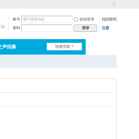
切
换
账号
自动登录
找回密码
到
宽
开始
密码
注册
登录
版
之声招募
快捷导航
排行榜
淘帖
日志