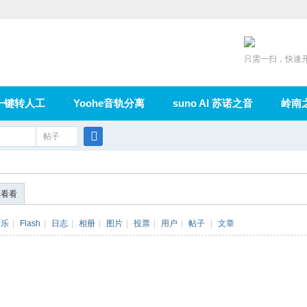
只需一扫，快速
一键转人工
Yoohe音轨分离
suno AI 苏诺之音
岭南
充值
帖子
在线论坛
群组
导读
家园
广播
搜
索
便看看
音乐
|
Flash
|
日志
|
相册
|
图片
|
投票
|
用户
|
帖子
|
文章