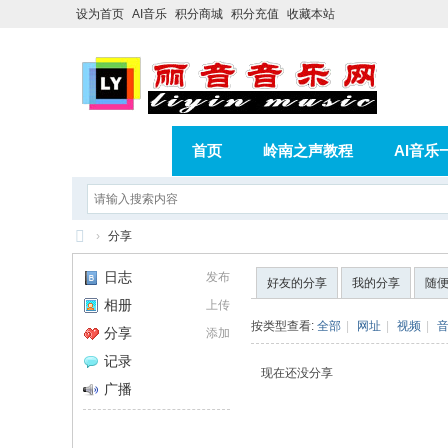
设为首页
AI音乐
积分商城
积分充值
收藏本站
首页
岭南之声教程
AI音乐
AI歌曲转版权歌曲实操教程
积分
›
分享
相册
分享
记录
丽
日志
发布
好友的分享
我的分享
随
音
相册
上传
音
按类型查看:
全部
|
网址
|
视频
|
分享
添加
乐
记录
现在还没分享
网
广播